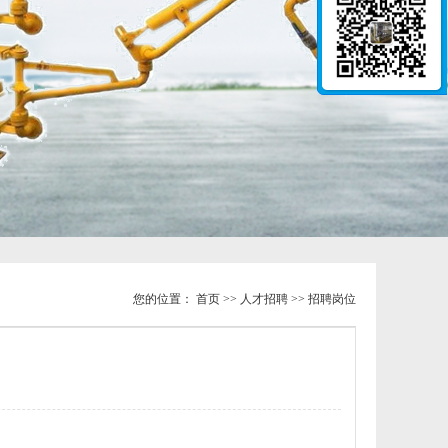
您的位置：
首页
>>
人才招聘
>> 招聘岗位