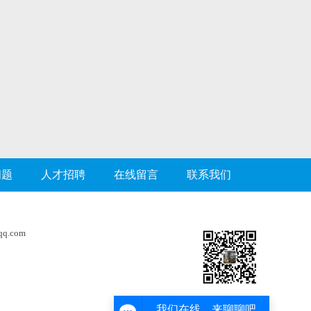
问题
人才招聘
在线留言
联系我们
q.com