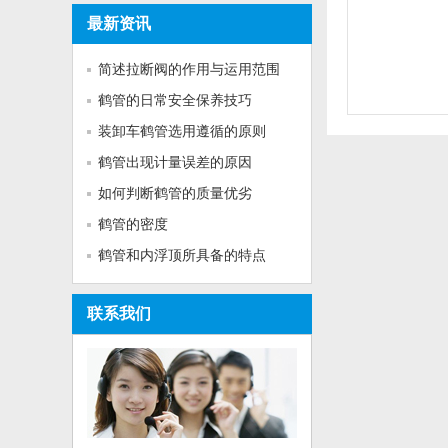
最新资讯
简述拉断阀的作用与运用范围
鹤管的日常安全保养技巧
装卸车鹤管选用遵循的原则
鹤管出现计量误差的原因
如何判断鹤管的质量优劣
鹤管的密度
鹤管和内浮顶所具备的特点
联系我们