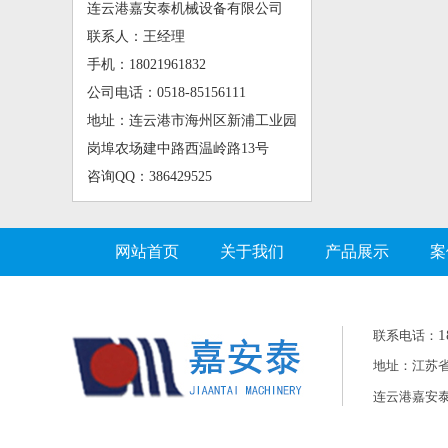
连云港嘉安泰机械设备有限公司
联系人：王经理
手机：18021961832
公司电话：0518-85156111
地址：连云港市海州区新浦工业园
岗埠农场建中路西温岭路13号
咨询QQ：386429525
网站首页
关于我们
产品展示
案
1
联系电话：
地址：江苏
连云港嘉安泰