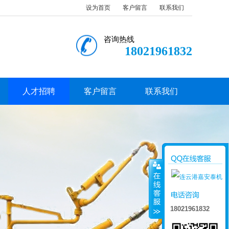
设为首页
客户留言
联系我们
咨询热线
18021961832
人才招聘
客户留言
联系我们
18021961832