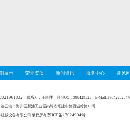
例展示
荣誉资质
新闻资讯
服务中心
常见
8021961832
联系人：王经理 咨询QQ：386429525 E-Mail:
386429525
@q
省连云港市海州区新浦工业园岗埠农场建中路西温岭路13号
苏ICP备17024904号
机械设备有限公司 版权所有