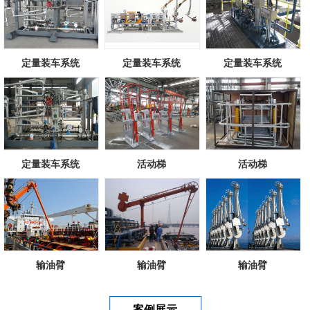
成立新产...
[查看详情]
定量装车系统
定量装车系统
定量装车系统
定量装车系统
活动梯
活动梯
输油臂
输油臂
输油臂
案例展示