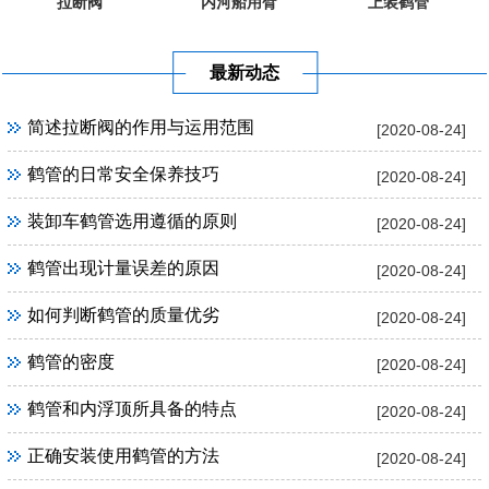
拉断阀
内河船用臂
上装鹤管
最新动态
简述拉断阀的作用与运用范围
[2020-08-24]
鹤管的日常安全保养技巧
[2020-08-24]
装卸车鹤管选用遵循的原则
[2020-08-24]
鹤管出现计量误差的原因
[2020-08-24]
如何判断鹤管的质量优劣
[2020-08-24]
鹤管的密度
[2020-08-24]
鹤管和内浮顶所具备的特点
[2020-08-24]
正确安装使用鹤管的方法
[2020-08-24]