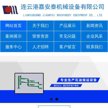
网站首页
关于我们
产品展示
新闻资讯
案例展示
荣誉资质
常见问题
企业风采
服务中心
人才招聘
客户留言
联系我们