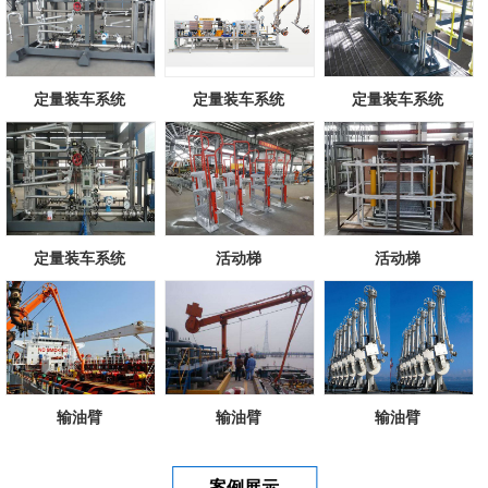
成立新产...
[查看详情]
定量装车系统
定量装车系统
定量装车系统
定量装车系统
活动梯
活动梯
输油臂
输油臂
输油臂
案例展示