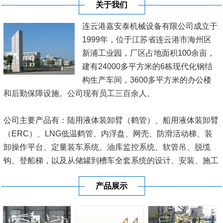
关于我们
连云港嘉安泰机械设备有限公司成立于
1999年，位于江苏省连云港市海州区
新浦工业园，厂区占地面积100余亩，
建有24000多平方米的6栋现代化钢结
构生产车间，3600多平方米的办公楼
和后勤保障设施。公司现有员工三百余人。
公司主要产品有：陆用液体装卸臂（鹤管）、船用液体装卸臂
（ERC）、LNG低温鹤管、内浮盘、网壳、防滑活动梯、装
卸操作平台、定量装车系统、油库监控系统、软管吊、脱缆
钩、登船梯，以及从储罐到槽车全套系统的设计、安装、施工
等等，是一家生产制造石油储运设备的专业厂家，检测手段齐
产品展示
全，质量稳定可靠。
公司积极跟踪国内外油气装卸设备技术的发展，于2002年1月