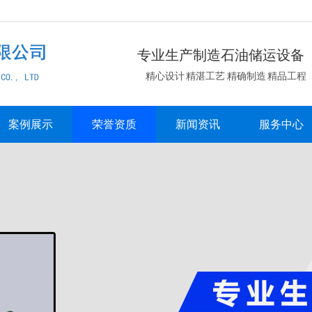
专业生产制造石油储运设备
精心设计 精湛工艺 精确制造 精品工程
案例展示
荣誉资质
新闻资讯
服务中心