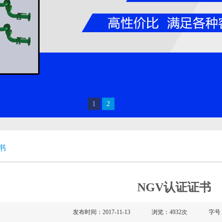
1
2
书
NGV认证证书
发布时间：2017-11-13
浏览：4932次
字号