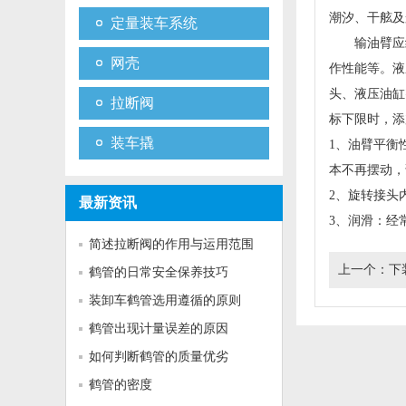
潮汐、干舷及
定量装车系统
输油臂应经
网壳
作性能等。液
头、液压油缸
拉断阀
标下限时，添
装车撬
1、油臂平衡
本不再摆动，
2、旋转接头
最新资讯
3、润滑：经
简述拉断阀的作用与运用范围
上一个：
下
鹤管的日常安全保养技巧
装卸车鹤管选用遵循的原则
鹤管出现计量误差的原因
如何判断鹤管的质量优劣
鹤管的密度