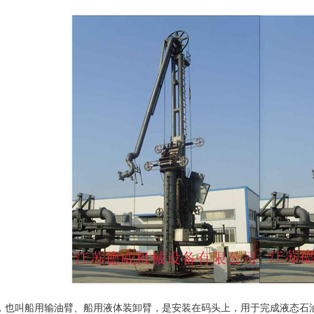
叫船用输油臂、船用液体装卸臂，是安装在码头上，用于完成液态石油