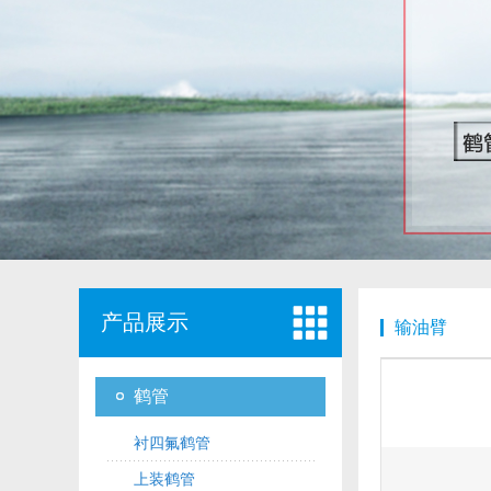
产品展示
输油臂
鹤管
衬四氟鹤管
上装鹤管