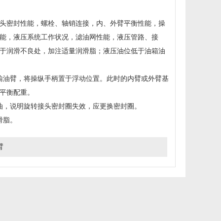
头密封性能，螺栓、轴销连接，内、外臂平衡性能，操
能，液压系统工作状况，滤油网性能，液压管路、接
于润滑不良处，加注适量润滑脂；液压油位低于油箱油
输油臂，将操纵手柄置于浮动位置。此时的内臂或外臂基
平衡配重。
油，说明旋转接头密封圈失效，应更换密封圈。
滑脂。
臂