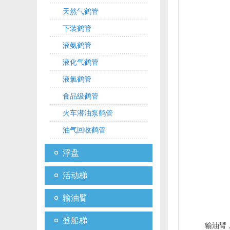
天然气鹤管
下装鹤管
液氨鹤管
液化气鹤管
液氯鹤管
食品级鹤管
火车潜油泵鹤管
油气回收鹤管
浮盘
活动梯
输油臂
登船梯
输油臂，也