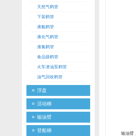
天然气鹤管
下装鹤管
液氨鹤管
液化气鹤管
液氯鹤管
食品级鹤管
火车潜油泵鹤管
油气回收鹤管
浮盘
活动梯
输油臂
登船梯
输油臂，也