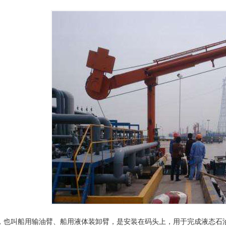
叫船用输油臂、船用液体装卸臂，是安装在码头上，用于完成液态石油