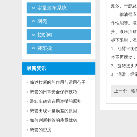
潮汐、干舷及
定量装车系统
输油臂应经
网壳
作性能等。液
头、液压油缸
拉断阀
标下限时，添
装车撬
1、油臂平衡
本不再摆动，
2、旋转接头
最新资讯
3、润滑：经
简述拉断阀的作用与运用范围
上一个：
输
鹤管的日常安全保养技巧
装卸车鹤管选用遵循的原则
鹤管出现计量误差的原因
如何判断鹤管的质量优劣
鹤管的密度