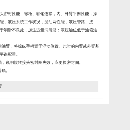
头密封性能，螺栓、轴销连接，内、外臂平衡性能，操
能，液压系统工作状况，滤油网性能，液压管路、接
于润滑不良处，加注适量润滑脂；液压油位低于油箱油
输油臂，将操纵手柄置于浮动位置。此时的内臂或外臂基
平衡配重。
油，说明旋转接头密封圈失效，应更换密封圈。
滑脂。
臂