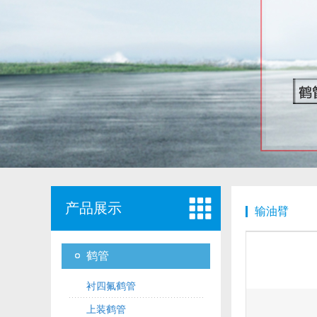
产品展示
输油臂
鹤管
衬四氟鹤管
上装鹤管