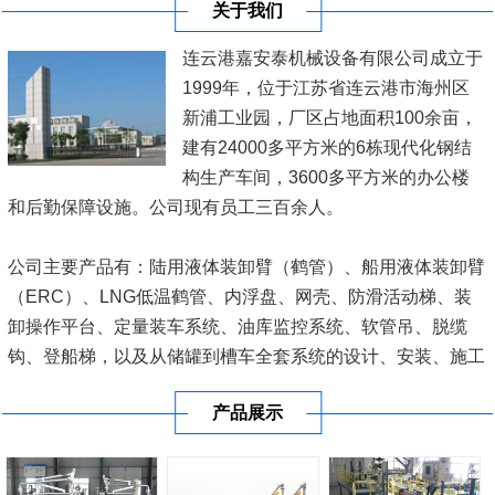
关于我们
连云港嘉安泰机械设备有限公司成立于
1999年，位于江苏省连云港市海州区
新浦工业园，厂区占地面积100余亩，
建有24000多平方米的6栋现代化钢结
构生产车间，3600多平方米的办公楼
和后勤保障设施。公司现有员工三百余人。
公司主要产品有：陆用液体装卸臂（鹤管）、船用液体装卸臂
（ERC）、LNG低温鹤管、内浮盘、网壳、防滑活动梯、装
卸操作平台、定量装车系统、油库监控系统、软管吊、脱缆
钩、登船梯，以及从储罐到槽车全套系统的设计、安装、施工
等等，是一家生产制造石油储运设备的专业厂家，检测手段齐
产品展示
全，质量稳定可靠。
公司积极跟踪国内外油气装卸设备技术的发展，于2002年1月