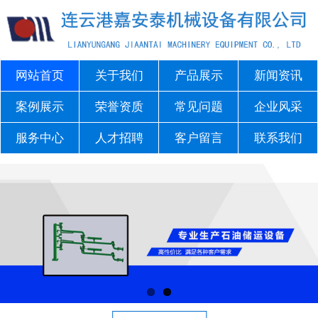
网站首页
关于我们
产品展示
新闻资讯
案例展示
荣誉资质
常见问题
企业风采
服务中心
人才招聘
客户留言
联系我们